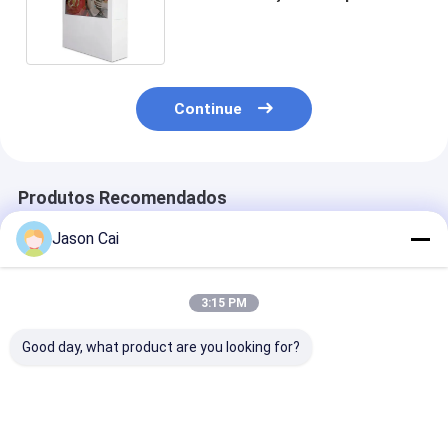
da mostra 8ms 1920X080 do
LCD
Continue
Produtos Recomendados
Jason Cai
3:15 PM
Good day, what product are you looking for?
Caixa de Hologramas
Personalize o punho
Jogador
3D de 22 polegadas
que a caixa
transparente
Vitrine LCD
transparente do Lcd
autônomo da
transparente
vê completamente o
propaganda de