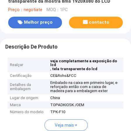
transparente da mostra 8ms 1920X080 do LCD
Preço：negotiate
MOQ：1PC
Melhor preço
contacto
Descrição De Produto
veja completamente a exposição do
Realçar
lcd
,
tela transparente do lcd
Certificação
CE&Rohs&FCC
Embalado na caixa em primeiro lugar, e
Detalhes da
reforçado então com a caixa de
embalagem
madeira para a embalagem exter
Lugar de origem
China
Marca
TOPADKIOSK /OEM
Número do modelo
TPK-F10
Veja mais