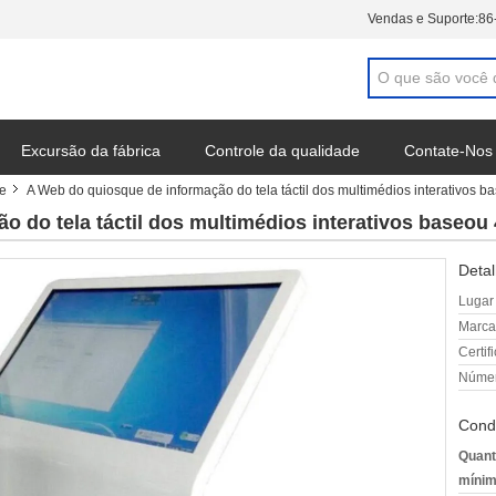
Vendas e Suporte:
86
Excursão da fábrica
Controle da qualidade
Contate-Nos
ue
A Web do quiosque de informação do tela táctil dos multimédios interativos
o do tela táctil dos multimédios interativos baseo
Detal
Lugar
Marca
Certif
Númer
Cond
Quant
mínim