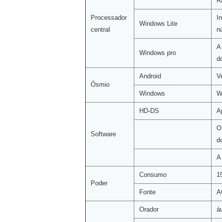
R
Processador
I
Windows Lite
central
n
A
Windows pro
d
Android
V
Ósmio
Windows
W
HD-DS
A
O
Software
d
A
Consumo
1
Poder
Fonte
A
Orador
á