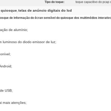
Tipo do toque:
toque capacitivo do pcap 
os quiosque
telas de anúncio digitais do lcd
,
iosque de informação do écran sensível do quiosque dos multimédios interati
iação de alumínio;
m luminoso do diodo emissor de luz;
onível;
Android;
 de USB;
rai mais atenções;