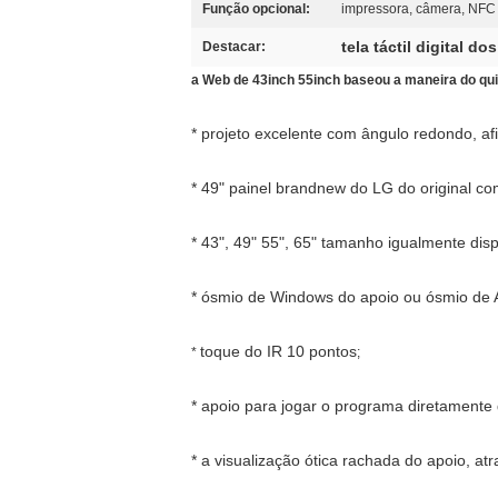
Função opcional:
impressora, câmera, NFC
tela táctil digital d
Destacar:
a Web de 43inch 55inch baseou a maneira do qu
* projeto excelente com ângulo redondo, af
* 49" painel brandnew do LG do original co
* 43", 49" 55", 65" tamanho igualmente disp
* ósmio de Windows do apoio ou ósmio de 
toque do IR 10 pontos
*
;
* apoio para jogar o programa diretamente
* a visualização ótica rachada do apoio, at