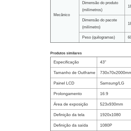
Dimensão do produto
1
(milímetros)
Mecânico
Dimensão do pacote
1
(milímetro)
Peso (quilogramas)
6
Produtos similares
Especificação
43"
Tamanho de Outframe
730x70x2000m
Painel LCD
Samsung/LG
Prolongamento
16:9
Área de exposição
523x930mm
Definição da tela
1920x1080
Definição da saída
1080P