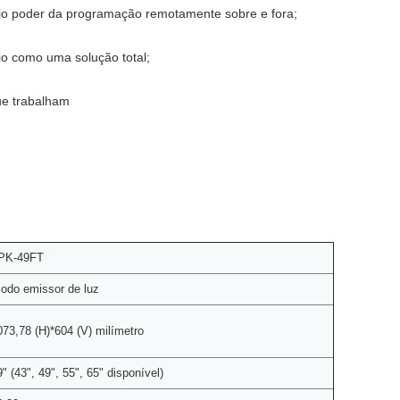
oio poder da programação remotamente sobre e fora;
io como uma solução total;
que trabalham
PK-49FT
iodo emissor de luz
073,78 (H)*604 (V) milímetro
9" (43", 49", 55", 65" disponível)