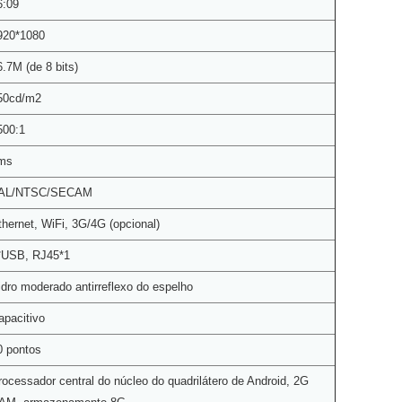
6:09
920*1080
6.7M (de 8 bits)
50cd/m2
500:1
ms
AL/NTSC/SECAM
thernet, WiFi, 3G/4G (opcional)
*USB, RJ45*1
idro moderado antirreflexo do espelho
apacitivo
0 pontos
rocessador central do núcleo do quadrilátero de Android, 2G