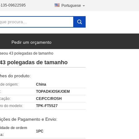
-135-09622595
Portuguese
Pedir um orçamento
 baseou 43 polegadas de tamanho
u 43 polegadas de tamanho
hes do produto:
 de origem:
China
:
TOPADKIOSK/OEM
icação:
CE/FCC/ROSH
o do modelo:
TPK-FT5527
ições de Pagamento e Envio:
idade de ordem
1PC
a: