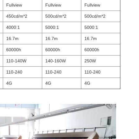
Fullview
Fullview
Fullview
450cd/m*2
500cd/m*2
500cd/m*2
4000:1
5000:1
5000:1
16.7m
16.7m
16.7m
60000h
60000h
60000h
110-140W
140-160W
250W
110-240
110-240
110-240
4G
4G
4G