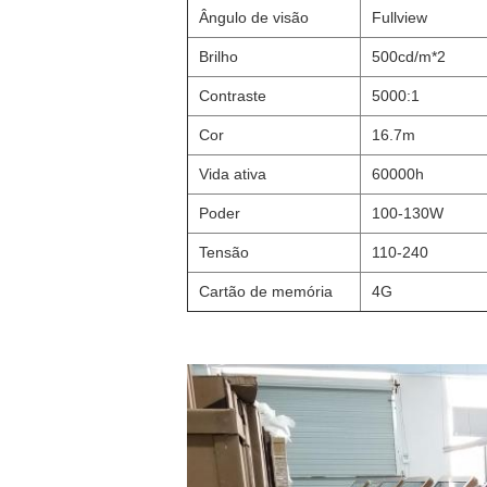
Ângulo de visão
Fullview
Brilho
500cd/m*2
Contraste
5000:1
Cor
16.7m
Vida ativa
60000h
Poder
100-130W
Tensão
110-240
Cartão de memória
4G