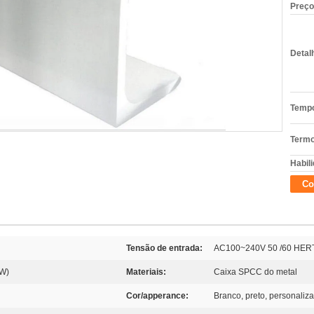
Preço
Detal
Tempo
Termo
Habili
Co
Tensão de entrada:
AC100~240V 50 /60 HER
(W)
Materiais:
Caixa SPCC do metal
Cor/apperance:
Branco, preto, personaliz