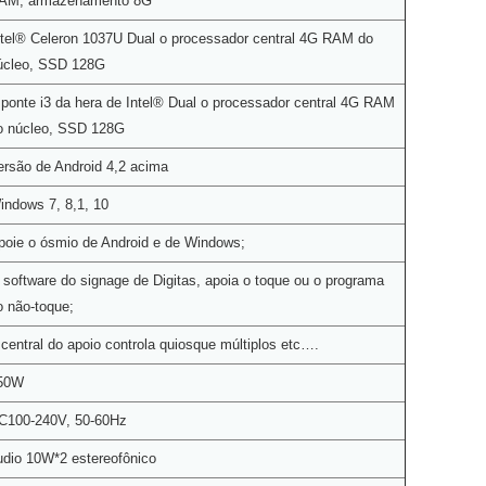
AM, armazenamento 8G
ntel® Celeron 1037U Dual o processador central 4G RAM do
úcleo, SSD 128G
 ponte i3 da hera de Intel® Dual o processador central 4G RAM
o núcleo, SSD 128G
ersão de Android 4,2 acima
indows 7, 8,1, 10
poie o ósmio de Android e de Windows;
 software do signage de Digitas, apoia o toque ou o programa
o não-toque;
 central do apoio controla quiosque múltiplos etc….
50W
C100-240V, 50-60Hz
udio 10W*2 estereofônico