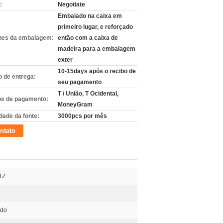
:
Negotiate
Embalado na caixa em
primeiro lugar, e reforçado
hes da embalagem:
então com a caixa de
madeira para a embalagem
exter
10-15days após o recibo de
 de entrega:
seu pagamento
T / União, T Ocidental,
s de pagamento:
MoneyGram
dade da fonte:
3000pcs por mês
ntato
TZ
ado