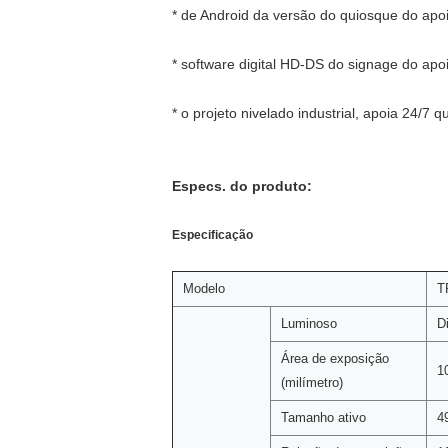
* de Android da versão do quiosque do ap
* software digital HD-DS do signage do apo
* o projeto nivelado industrial, apoia 24/7 
Especs. do produto:
Especificação
Modelo
T
Luminoso
D
Área de exposição
1
(milímetro)
Tamanho ativo
4